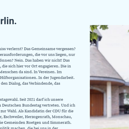
lin.
ss verlernt? Das Gemeinsame vergessen?
Herausforderungen, die vor uns liegen, nur
̈nnen? Nein. Das haben wir nicht! Das
die sich hier vor Ort engagieren. Die in
e Menschen da sind. In Vereinen. Im
Hilfsorganisationen. In der Jugendarbeit.
en den Dialog, das Verbindende, das
tagswahl. Seit 2021 darf ich unsere
 Deutschen Bundestag vertreten. Und ich
t zur Wahl. Als Kandidatin der CDU für die
ler, Eschweiler, Herzogenrath, Monschau,
 die Gemeinden Roetgen und Simmerath.
 Politik machen, die bei uns in der